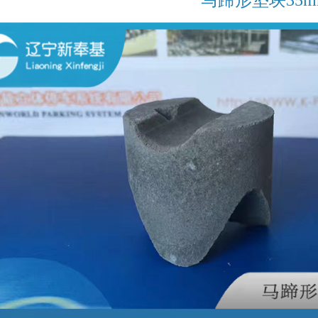
马蹄形垫块35m