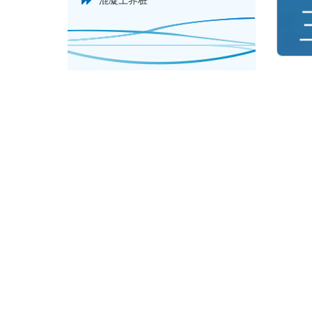
混凝土界桩
产